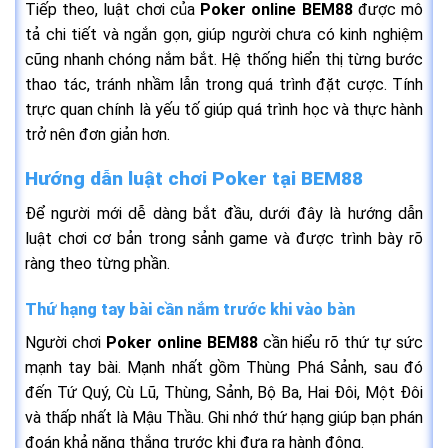
Tiếp theo, luật chơi của
Poker online BEM88
được mô
tả chi tiết và ngắn gọn, giúp người chưa có kinh nghiệm
cũng nhanh chóng nắm bắt. Hệ thống hiển thị từng bước
thao tác, tránh nhầm lẫn trong quá trình đặt cược. Tính
trực quan chính là yếu tố giúp quá trình học và thực hành
trở nên đơn giản hơn.
Hướng dẫn luật chơi Poker tại BEM88
Để người mới dễ dàng bắt đầu, dưới đây là hướng dẫn
luật chơi cơ bản trong sảnh game và được trình bày rõ
ràng theo từng phần.
Thứ hạng tay bài cần nắm trước khi vào bàn
Người chơi
Poker online BEM88
cần hiểu rõ thứ tự sức
mạnh tay bài. Mạnh nhất gồm Thùng Phá Sảnh, sau đó
đến Tứ Quý, Cù Lũ, Thùng, Sảnh, Bộ Ba, Hai Đôi, Một Đôi
và thấp nhất là Mậu Thầu. Ghi nhớ thứ hạng giúp bạn phán
đoán khả năng thắng trước khi đưa ra hành động.