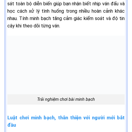
sát toàn bộ diễn biến giúp bạn nhận biết nhịp ván đấu và
học cách xử lý tình huống trong nhiều hoàn cảnh khác
nhau. Tính minh bạch tăng cảm giác kiểm soát và độ tin
cậy khi theo dõi từng ván.
Trải nghiệm chơi bài minh bạch
Luật chơi minh bạch, thân thiện với người mới bắt
đầu