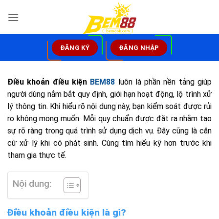
Bỏ
qua
nội
dung
ĐĂNG KÝ
ĐĂNG NHẬP
Điều khoản điều kiện
BEM88
luôn là phần nền tảng giúp
người dùng nắm bắt quy định, giới hạn hoạt động, lộ trình xử
lý thông tin. Khi hiểu rõ nội dung này, bạn kiểm soát được rủi
ro không mong muốn. Mỗi quy chuẩn được đặt ra nhằm tạo
sự rõ ràng trong quá trình sử dụng dịch vụ. Đây cũng là căn
cứ xử lý khi có phát sinh. Cùng tìm hiểu kỹ hơn trước khi
tham gia thực tế.
Nội dung:
Điều khoản điều kiện là gì?