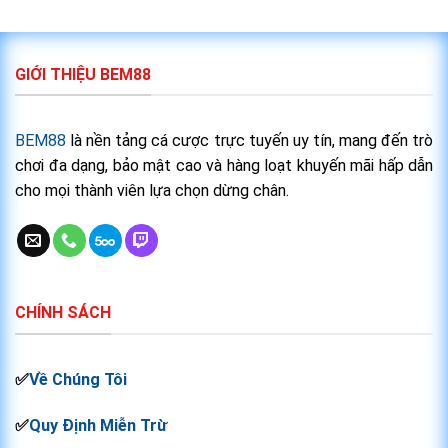
GIỚI THIỆU BEM88
BEM88
là nền tảng cá cược trực tuyến uy tín, mang đến trò
chơi đa dạng, bảo mật cao và hàng loạt khuyến mãi hấp dẫn
cho mọi thành viên lựa chọn dừng chân.
CHÍNH SÁCH
✅
Về Chúng Tôi
✅
Quy Định Miễn Trừ