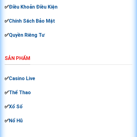
✅
Điều Khoản Điều Kiện
✅
Chính Sách Bảo Mật
✅
Quyền Riêng Tư
SẢN PHẨM
✅
Casino Live
✅
Thể Thao
✅
Xổ Số
✅
Nổ Hũ