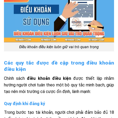
Điều khoản điều kiện luôn giữ vai trò quan trọng
Các quy tắc được đề cập trong điều khoản
điều kiện
Chính sách
điều khoản điều kiện
được thiết lập nhằm
hướng người chơi tuân theo một bộ quy tắc minh bạch, giúp
tạo nên môi trường cá cược ổn định, lành mạnh:
Quy định khi đăng ký
Trong bước tạo tài khoản, người chơi phải đảm bảo đủ 18