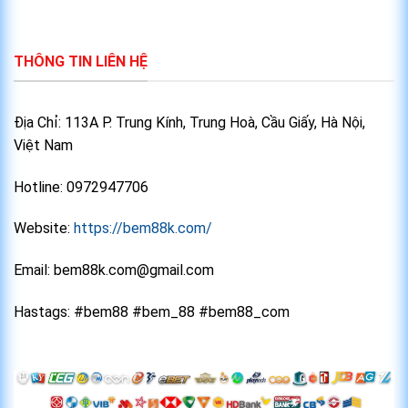
THÔNG TIN LIÊN HỆ
Địa Chỉ:
113A P. Trung Kính, Trung Hoà, Cầu Giấy, Hà Nội,
Việt Nam
Hotline:
0972947706
Website:
https://bem88k.com/
Email:
bem88k.com@gmail.com
Hastags: #bem88 #bem_88 #bem88_com