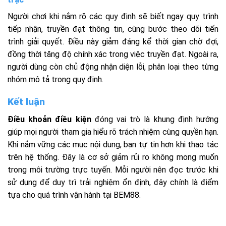
Người chơi khi nắm rõ các quy định sẽ biết ngay quy trình
tiếp nhận, truyền đạt thông tin, cùng bước theo dõi tiến
trình giải quyết. Điều này giảm đáng kể thời gian chờ đợi,
đồng thời tăng độ chính xác trong việc truyền đạt. Ngoài ra,
người dùng còn chủ động nhận diện lỗi, phân loại theo từng
nhóm mô tả trong quy định.
Kết luận
Điều khoản điều kiện
đóng vai trò là khung định hướng
giúp mọi người tham gia hiểu rõ trách nhiệm cùng quyền hạn.
Khi nắm vững các mục nội dung, bạn tự tin hơn khi thao tác
trên hệ thống. Đây là cơ sở giảm rủi ro không mong muốn
trong môi trường trực tuyến. Mỗi người nên đọc trước khi
sử dụng để duy trì trải nghiệm ổn định, đây chính là điểm
tựa cho quá trình vận hành tại BEM88.